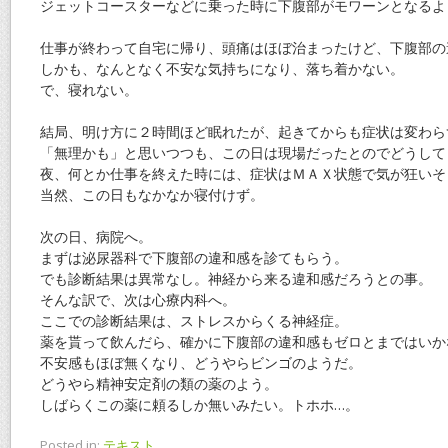
ジェットコースターなどに乗った時に下腹部がモワーンとなるよ
仕事が終わって自宅に帰り、頭痛はほぼ治まったけど、下腹部の
しかも、なんとなく不安な気持ちになり、落ち着かない。
で、寝れない。
結局、明け方に２時間ほど眠れたが、起きてからも症状は変わら
「無理かも」と思いつつも、この日は現場だったとのでどうして
夜、何とか仕事を終えた時には、症状はＭＡＸ状態で気が狂いそ
当然、この日もなかなか寝付けず。
次の日、病院へ。
まずは泌尿器科で下腹部の違和感を診てもらう。
でも診断結果は異常なし。神経から来る違和感だろうとの事。
そんな訳で、次は心療内科へ。
ここでの診断結果は、ストレスからくる神経症。
薬を貰って飲んだら、確かに下腹部の違和感もゼロとまではいか
不安感もほぼ無くなり、どうやらビンゴのようだ。
どうやら精神安定剤の類の薬のよう。
しばらくこの薬に頼るしか無いみたい。トホホ…。
Posted in:
テキスト