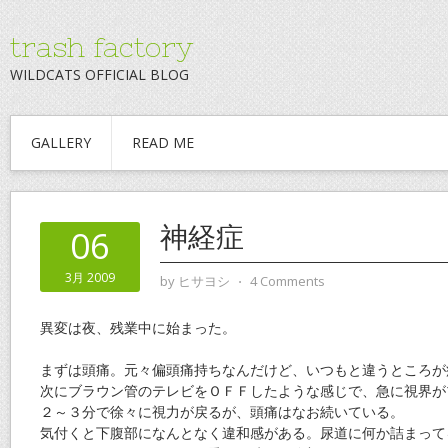
trash factory
WILDCATS OFFICIAL BLOG
GALLERY
READ ME
神経症
06
3月 2009
by
ヒサヨシ
⋅
4 Comments
異変は夜、残業中に始まった。
まずは頭痛。元々偏頭痛持ちなんだけど、いつもと違うところが
次にブラウン管のテレビをＯＦＦしたような感じで、急に視界が
２～３分で徐々に視力が戻るが、頭痛はなお続いている。
気付くと下腹部になんとなく違和感がある。尿道に何か詰まって